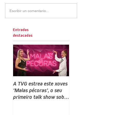
Escribir un comentario...
Entradas
destacadas
A TVG estrea este xoves
TVG estrea este do
‘Malas pécoras’, o seu
un novo programa,
primeiro talk show sobre
Bailamos Celebrity,
sexo e relacións, despois
talent e reality sho
do ‘Land Rober’
baile producido por