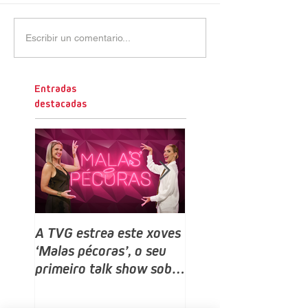
Escribir un comentario...
Entradas
destacadas
A TVG estrea este xoves
TVG estrea este do
‘Malas pécoras’, o seu
un novo programa,
primeiro talk show sobre
Bailamos Celebrity,
sexo e relacións, despois
talent e reality sho
do ‘Land Rober’
baile producido por