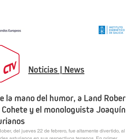
Noticias | News
 de la mano del humor, a Land Rober
ly Cohete y el monologuista Joaquín
urianos
er, del jueves 22 de febrero, fue altamente divertido, al 
ndes asturianos en sus respectivos terrenos. En primer 