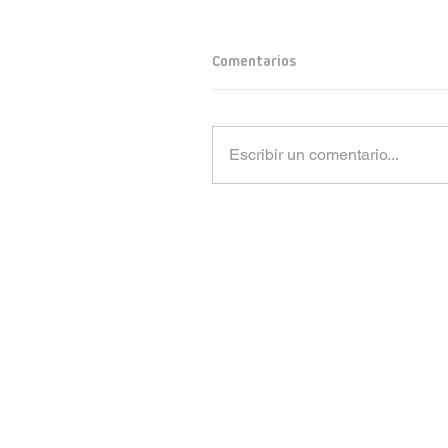
Comentarios
Escribir un comentario...
CTV S.A.
Rúa Tras da Estivada, 9 -11 | 15894 Teo (
Tfno.
+34 981 509 202
| Fax 981 819 017 |
CORREO CORPORATIVO