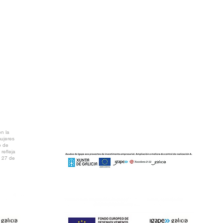
P
NTAL
AR PDF
n la
mujeres
o de
refleja
l 27 de