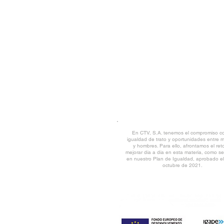
POLÍTICA Y CALIDAD MEDIOAMBIE
TRABAJA CON NOSOTROS
CANAL DE DENUNCIAS
|
DESCARG
AVISO LEGAL
© CTV 2022 all rights reserved
En CTV, S.A. tenemos el compromiso co
igualdad de trato y oportunidades entre 
y hombres. Para ello, afrontamos el ret
mejorar día a día en esta materia, como se 
en nuestro Plan de Igualdad, aprobado e
octubre de 2021.