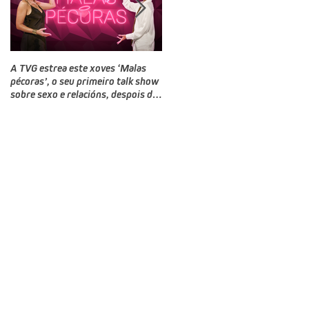
A TVG estrea este xoves ‘Malas
TVG estrea este domingo un novo
pécoras’, o seu primeiro talk show
programa, Bailamos Celebrity, un
sobre sexo e relacións, despois do
talent e reality show de baile
‘Land Rober’
producido por CTV no que
competirán doce rostros galegos
moi coñecidos