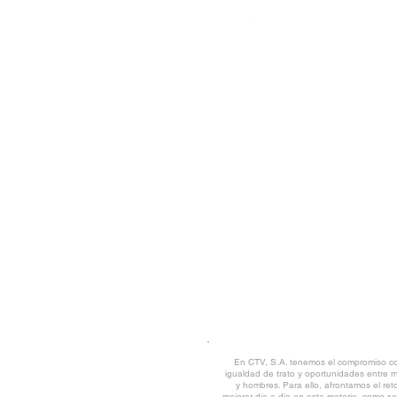
CTV S.A.
Rúa Tras da Estivada, 9 -11 | 15894 Teo (
Tfno.
+34 981 509 202
| Fax 981 819 017 |
CORREO CORPORATIVO
POLÍTICA Y CALIDAD MEDIOAMBIE
TRABAJA CON NOSOTROS
CANAL DE DENUNCIAS
|
DESCARG
AVISO LEGAL
© CTV 2022 all rights reserved
En CTV, S.A. tenemos el compromiso co
igualdad de trato y oportunidades entre 
y hombres. Para ello, afrontamos el ret
mejorar día a día en esta materia, como se 