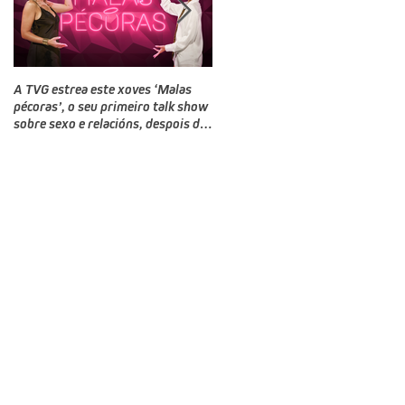
A TVG estrea este xoves ‘Malas
TVG estrea este domingo un novo
pécoras’, o seu primeiro talk show
programa, Bailamos Celebrity, un
sobre sexo e relacións, despois do
talent e reality show de baile
‘Land Rober’
producido por CTV no que
competirán doce rostros galegos
moi coñecidos