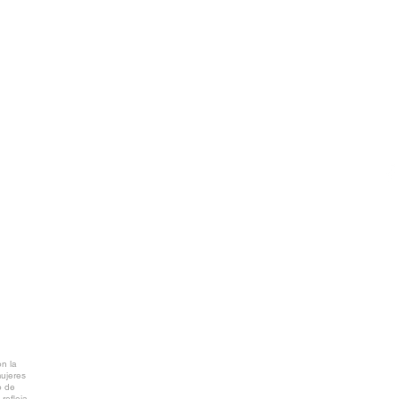
T
A Coruña)
info@ctv.gal
C
P
NTAL
AR PDF
n la
mujeres
o de
refleja