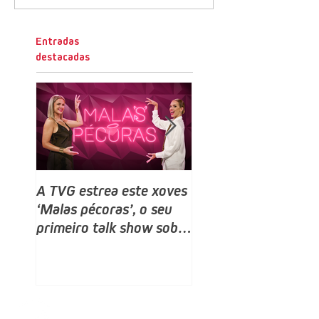
Entradas
destacadas
A TVG estrea este xoves
TVG estrea este do
‘Malas pécoras’, o seu
un novo programa,
primeiro talk show sobre
Bailamos Celebrity,
sexo e relacións, despois
talent e reality sho
do ‘Land Rober’
baile producido por
no que competirán 
rostros galegos moi