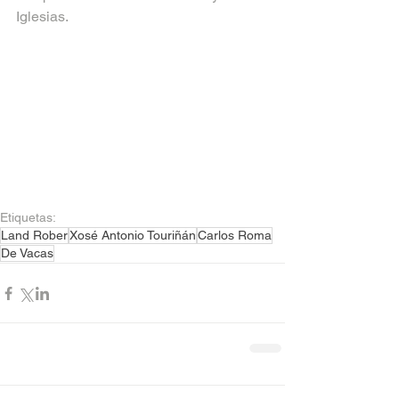
Iglesias.
Etiquetas:
Land Rober
Xosé Antonio Touriñán
Carlos Roma
De Vacas