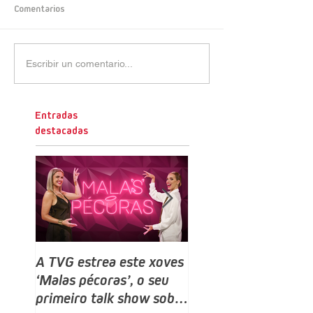
Comentarios
Escribir un comentario...
Entradas
destacadas
A TVG estrea este xoves
TVG estrea este do
‘Malas pécoras’, o seu
un novo programa,
primeiro talk show sobre
Bailamos Celebrity,