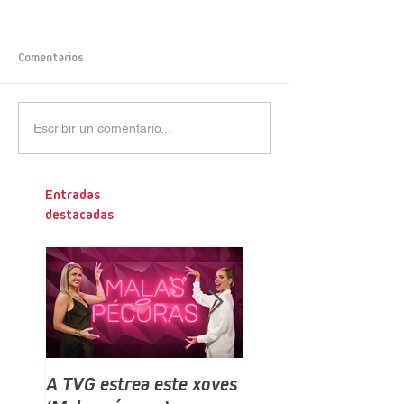
Comentarios
Escribir un comentario...
Entradas
destacadas
A TVG estrea este xoves
TVG estrea este do