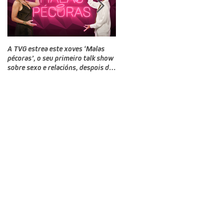
A TVG estrea este xoves ‘Malas
TVG estrea este domingo un novo
pécoras’, o seu primeiro talk show
programa, Bailamos Celebrity, un
sobre sexo e relacións, despois do
talent e reality show de baile
‘Land Rober’
producido por CTV no que
competirán doce rostros galegos
moi coñecidos