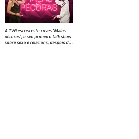
A TVG estrea este xoves ‘Malas
TVG estrea este domingo un novo
pécoras’, o seu primeiro talk show
programa, Bailamos Celebrity, un
sobre sexo e relacións, despois do
talent e reality show de baile
‘Land Rober’
producido por CTV no que
competirán doce rostros galegos
moi coñecidos