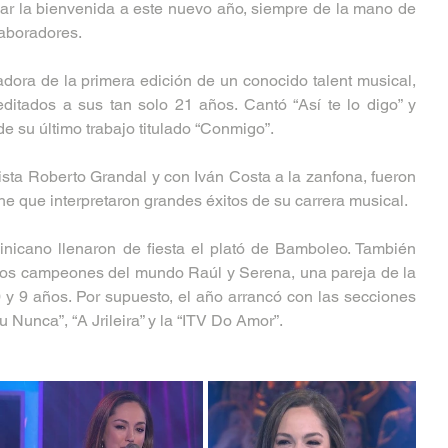
dar la bienvenida a este nuevo año, siempre de la mano de 
aboradores.
dora de la primera edición de un conocido talent musical, 
ditados a sus tan solo 21 años. Cantó “Así te lo digo” y 
e su último trabajo titulado “Conmigo”. 
ista Roberto Grandal y con Iván Costa a la zanfona, fueron 
he que interpretaron grandes éxitos de su carrera musical. 
icano llenaron de fiesta el plató de Bamboleo. También 
los campeones del mundo Raúl y Serena, una pareja de la 
 y 9 años. Por supuesto, el año arrancó con las secciones 
u Nunca”, “A Jrileira” y la “ITV Do Amor”.