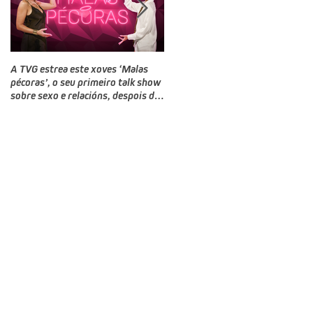
A TVG estrea este xoves ‘Malas
TVG estrea este domingo un novo
pécoras’, o seu primeiro talk show
programa, Bailamos Celebrity, un
sobre sexo e relacións, despois do
talent e reality show de baile
‘Land Rober’
producido por CTV no que
competirán doce rostros galegos
moi coñecidos