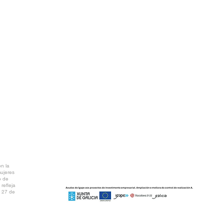
T
A Coruña)
info@ctv.gal
C
P
NTAL
AR PDF
n la
mujeres
o de
refleja
l 27 de