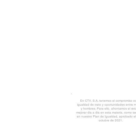
Rúa Tras da Estivada, 9 -11 | 15894 Teo (
Tfno.
+34 981 509 202
| Fax 981 819 017 |
CORREO CORPORATIVO
POLÍTICA Y CALIDAD MEDIOAMBIE
TRABAJA CON NOSOTROS
CANAL DE DENUNCIAS
|
DESCARG
AVISO LEGAL
© CTV 2022 all rights reserved
En CTV, S.A. tenemos el compromiso co
igualdad de trato y oportunidades entre 
y hombres. Para ello, afrontamos el ret
mejorar día a día en esta materia, como se 
en nuestro Plan de Igualdad, aprobado e
octubre de 2021.