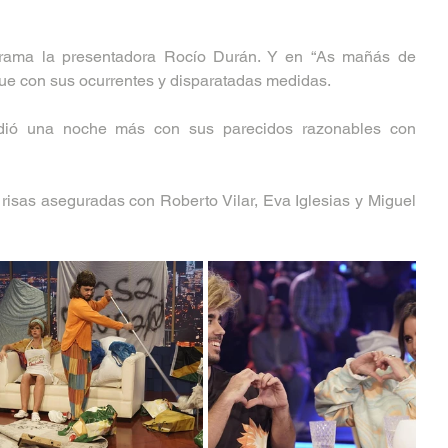
grama la presentadora Rocío Durán. Y en “As mañás de 
gue con sus ocurrentes y disparatadas medidas. 
ndió una noche más con sus parecidos razonables con 
risas aseguradas con Roberto Vilar, Eva Iglesias y Miguel 