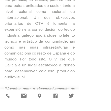
para outras entidades do sector, tanto a 
nivel rexional como nacional ou 
internacional. Un dos obxectivos 
prioritarios de CTV é fomentar a 
expansión e a consolidación do tecido 
industrial galego, apoiándose no talento 
técnico e artístico da comunidade, así 
como nas súas infraestruturas e 
comunicacións co resto de España e do 
mundo. Por todo isto, CTV cre que 
Galicia é un lugar estratéxico e idóneo 
para desenvolver calquera produción 
audiovisual.
[“
Axudas para o desenvolvemento de 
paquetes de propostas audiovisuais 
que favorezan a recuperación 
económica do sector ao abeiro do 