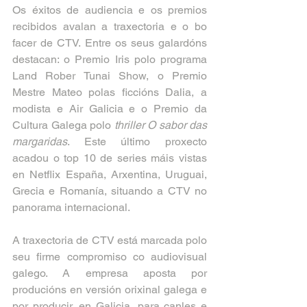
Os éxitos de audiencia e os premios 
recibidos avalan a traxectoria e o bo 
facer de CTV. Entre os seus galardóns 
destacan: o Premio Iris polo programa 
Land Rober Tunai Show, o Premio 
Mestre Mateo polas ficcións Dalia, a 
modista e Air Galicia e o Premio da 
Cultura Galega polo 
thriller O sabor das 
margaridas
. Este último proxecto 
acadou o top 10 de series máis vistas 
en Netflix España, Arxentina, Uruguai, 
Grecia e Romanía, situando a CTV no 
panorama internacional.
A traxectoria de CTV está marcada polo 
seu firme compromiso co audiovisual 
galego. A empresa aposta por 
producións en versión orixinal galega e 
por producir, en Galicia, para canles e 