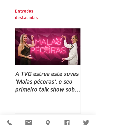
Entradas
destacadas
A TVG estrea este xoves
TVG estrea este do
‘Malas pécoras’, o seu
un novo programa,
primeiro talk show sobre
Bailamos Celebrity,
sexo e relacións, despois
talent e reality sho
do ‘Land Rober’
baile producido por
no que competirán 
rostros galegos moi
coñecidos