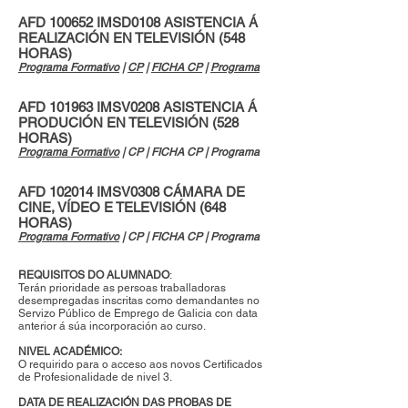
AFD 100652 IMSD0108 ASISTENCIA Á
REALIZACIÓN EN TELEVISIÓN (548
HORAS)
Programa Formativo
|
CP
|
FICHA CP
|
Programa
AFD 101963 IMSV0208 ASISTENCIA Á
PRODUCIÓN EN TELEVISIÓN (528
HORAS)
Programa Formativo
| CP | FICHA CP | Programa
AFD 102014 IMSV0308 CÁMARA DE
CINE, VÍDEO E TELEVISIÓN (648
HORAS)
Programa Formativo
| CP | FICHA CP | Programa
REQUISITOS DO ALUMNADO
:
Terán prioridade as persoas traballadoras
desempregadas inscritas como demandantes no
Servizo Público de Emprego de Galicia con data
anterior á súa incorporación ao curso.
NIVEL ACADÉMICO:
O requirido para o acceso aos novos Certificados
de Profesionalidade de nivel 3.
DATA DE REALIZACIÓN DAS PROBAS DE