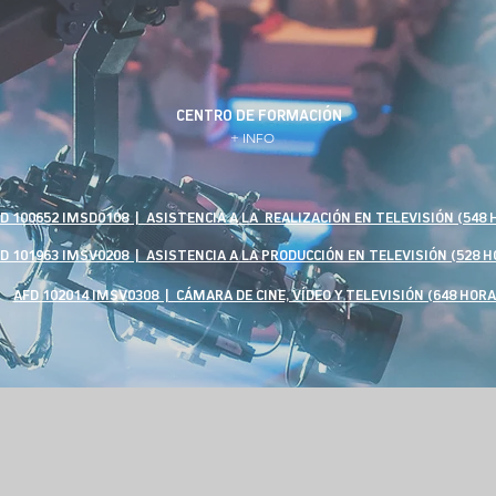
CENTRO DE FORMACIÓN
+ INFO
D 100652 IMSD0108 | ASISTENCIA A LA REALIZACIÓN EN TELEVISIÓN (548 
D 101963 IMSV0208 | ASISTENCIA A LA PRODUCCIÓN EN TELEVISIÓN (528 H
AFD 102014 IMSV0308 | CÁMARA DE CINE, VÍDEO Y TELEVISIÓN (648 HORA