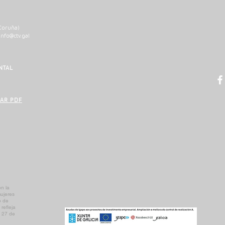
T
A Coruña)
info@ctv.gal
C
P
NTAL
AR PDF
n la
mujeres
o de
refleja
l 27 de