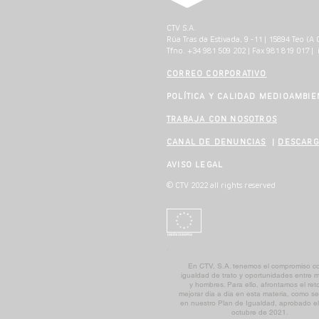
CTV S.A.
Rúa Tras da Estivada, 9 -11 | 15894 Teo (
Tfno.
+34 981 509 202
| Fax 981 819 017 |
CORREO CORPORATIVO
POLÍTICA Y CALIDAD MEDIOAMBIE
TRABAJA CON NOSOTROS
CANAL DE DENUNCIAS
|
DESCARG
AVISO LEGAL
© CTV 2022 all rights reserved
En CTV, S.A. tenemos el compromiso co
igualdad de trato y oportunidades entre 
y hombres. Para ello, afrontamos el ret
mejorar día a día en esta materia, como se 
en nuestro Plan de Igualdad, aprobado e
octubre de 2021.