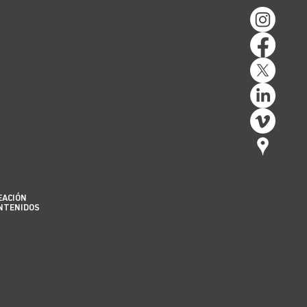
oria.
EACIÓN
NTENIDOS