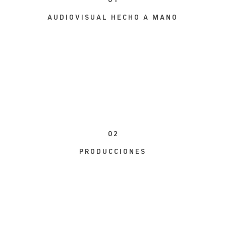
AUDIOVISUAL HECHO A MANO
e 1985 elaboramos nuestras producc
ente con los mejores ingredientes: pr
cados, los mejores equipos y mucha pa
0 2
PRODUCCIONES