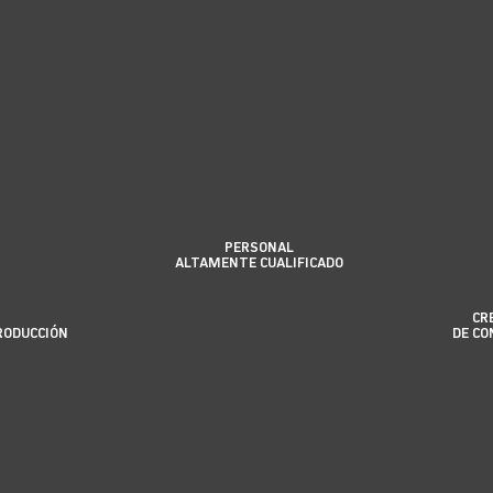
ología punta y más de 30 años de hist
PERSONAL
ALTAMENTE CUALIFICADO
CR
RODUCCIÓN
DE CO