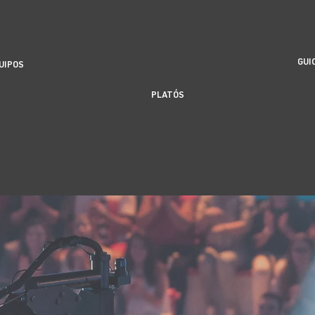
GUI
UIPOS
PLATÓS
Tenemos lo que necesitas.
Y
si quieres aprender…