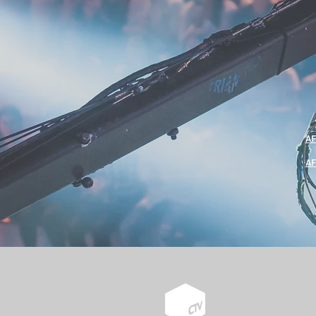
AF
AF