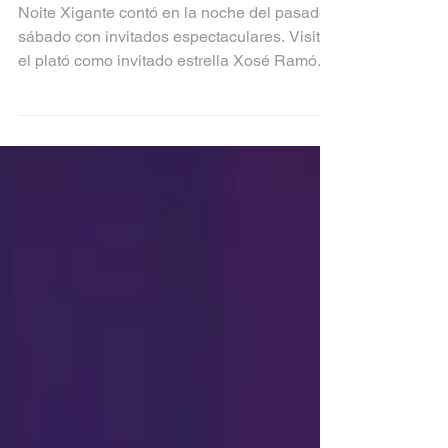
Orquesta Cinema
Noite Xigante contó en la noche del pasado
sábado con invitados espectaculares. Visitó
el plató como invitado estrella Xosé Ramón
Gayoso,...