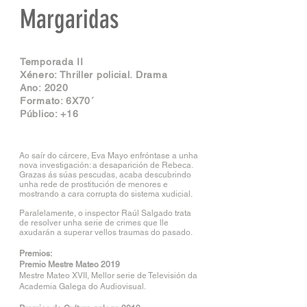
Margaridas
Temporada II
Xénero: Thriller policial. Drama
Ano: 2020
Formato: 6X70´
Público: +16
Ao saír do cárcere, Eva Mayo enfróntase a unha
nova investigación: a desaparición de Rebeca.
Grazas ás súas pescudas, acaba descubrindo
unha rede de prostitución de menores e
mostrando a cara corrupta do sistema xudicial.
Paralelamente, o inspector Raúl Salgado trata
de resolver unha serie de crimes que lle
axudarán a superar vellos traumas do pasado.
Premios:
Premio Mestre Mateo 2019
Mestre Mateo XVII, Mellor serie de Televisión da
Academia Galega do Audiovisual.