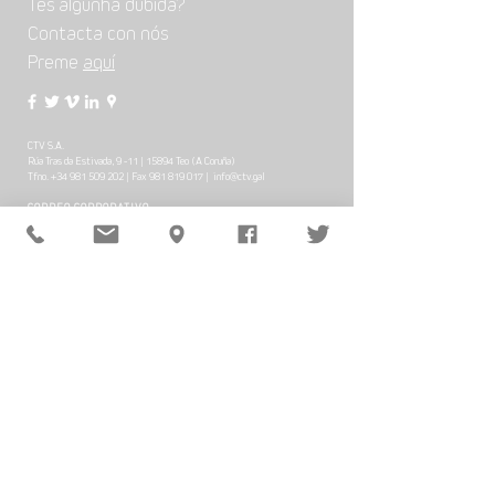
Tes algunha dúbida?
Contacta con nós
Preme
aquí
CTV S.A.
Rúa Tras da Estivada, 9 -11 | 15894 Teo (A Coruña)
Tfno.
+34 981 509 202
| Fax
981 819 017
|
info@ctv.gal
CORREO CORPORATIVO
POLÍTICA Y CALIDAD MEDIOAMBIENTAL
TRABAJA CON NOSOTROS
CANAL DE DENUNCIAS
|
DESCARGAR PDF
AVISO LEGAL
© CTV 2022 all rights reserved
En CTV, S.A. tenemos el compromiso con la igualdad
de trato y oportunidades entre mujeres y hombres. Para
ello, afrontamos el reto de mejorar día a día en esta
materia, como se refleja en nuestro Plan de Igualdad,
aprobado el 27 de octubre de 2021.