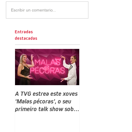
Escribir un comentario...
Entradas
destacadas
A TVG estrea este xoves
TVG estrea este do
‘Malas pécoras’, o seu
un novo programa,
primeiro talk show sobre
Bailamos Celebrity,
sexo e relacións, despois
talent e reality sho
do ‘Land Rober’
baile producido por