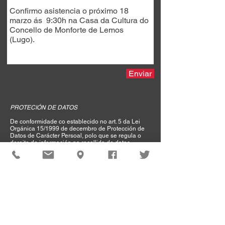
Enviar
PROTECIÓN DE DATOS
De conformidade co establecido no art. 5 da Lei
Orgánica 15/1999 de decembro de Protección de
Datos de Carácter Persoal, polo que se regula o
dereito de información na recollida de datos,
informámos dos seguintes extremos:
- Os datos de carácter persoal subministrados
nesta e outras comunicacións mantidas con
vostede serán obxecto de tratamento nos ficheiros
de responsabilidade de CTV, s.a.
- A finalidade do tratamento é a de xestionar
adecuadamente a prestación do servizo requerido.
Asimismo estas informacións non serán cedidas a
terceiros, salvo as cesións legais permitidas.