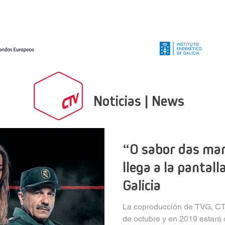
Producciones
Servicios
Formación
Noticias
Noticias | News
“O sabor das ma
llega a la pantall
Galicia
La coproducción de TVG, CT
de octubre y en 2019 estará