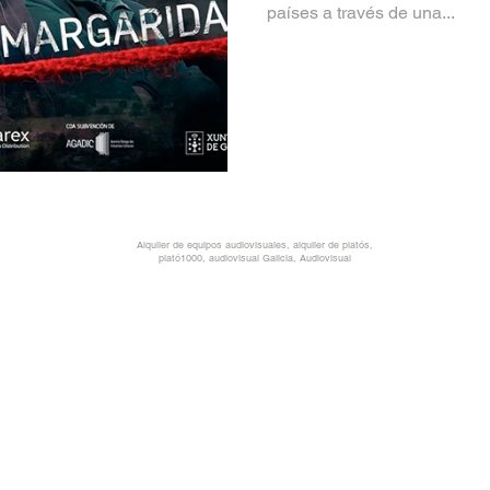
países a través de una...
Alquiler de equipos audiovisuales, alquiler de platós,
plató1000, audiovisual Galicia, Audiovisual