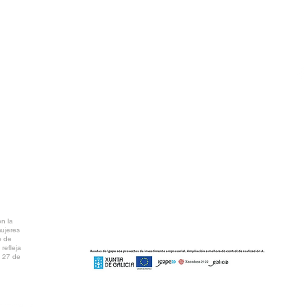
T
A Coruña)
info@ctv.gal
C
P
NTAL
AR PDF
n la
mujeres
o de
refleja
l 27 de