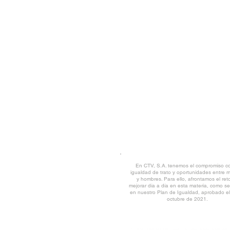
Rúa Tras da Estivada, 9 -11 | 15894 Teo (
Tfno.
+34 981 509 202
| Fax 981 819 017 |
CORREO CORPORATIVO
POLÍTICA Y CALIDAD MEDIOAMBIE
TRABAJA CON NOSOTROS
CANAL DE DENUNCIAS
|
DESCARG
AVISO LEGAL
© CTV 2022 all rights reserved
En CTV, S.A. tenemos el compromiso co
igualdad de trato y oportunidades entre 
y hombres. Para ello, afrontamos el ret
mejorar día a día en esta materia, como se 
en nuestro Plan de Igualdad, aprobado e
octubre de 2021.