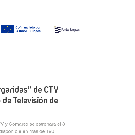
Contacto
ES |
EN
| GAL
rgaridas” de CTV
a de Televisión de
V y Comarex se estrenará el 3
 disponible en más de 190