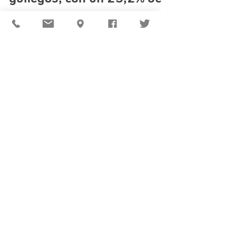
pantallas de los hogares
gallegos, con un 25,2% de
audi
Roberto Vilar y Eva Iglesias capitanearon un
Land Rober festivo para la Nochebuena,
pero con un toque diferente gracias a la
visita de...
Alquiler de equipos audiovisuales, alquiler
de platós, plató1000, audiovisual Galicia,
Audiovisual