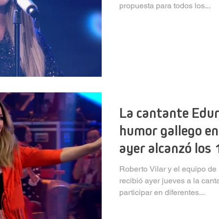
propuesta para todos los...
La cantante Edur
humor gallego en
ayer alcanzó los 
Roberto Vilar y el equipo d
recibió ayer jueves a la ca
participar en diferentes...