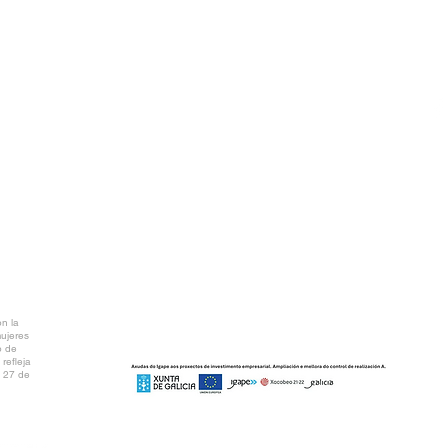
T
A Coruña)
info@ctv.gal
C
P
NTAL
AR PDF
n la
mujeres
o de
refleja
l 27 de