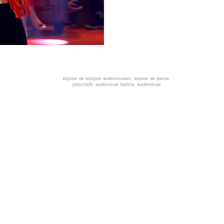
Alquiler de equipos audiovisuales, alquiler de platós,
plató1000, audiovisual Galicia, Audiovisual