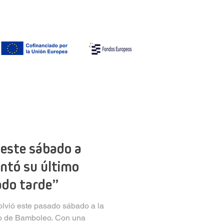
Contacto
ES |
EN
| GAL
 este sábado a
ntó su último
ado tarde”
olvió este pasado sábado a la
no de Bamboleo. Con una