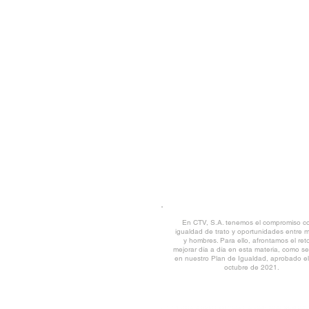
Rúa Tras da Estivada, 9 -11 | 15894 Teo (
Tfno.
+34 981 509 202
| Fax 981 819 017 |
CORREO CORPORATIVO
POLÍTICA Y CALIDAD MEDIOAMBIE
TRABAJA CON NOSOTROS
CANAL DE DENUNCIAS
|
DESCARG
AVISO LEGAL
© CTV 2022 all rights reserved
En CTV, S.A. tenemos el compromiso co
igualdad de trato y oportunidades entre 
y hombres. Para ello, afrontamos el ret
mejorar día a día en esta materia, como se 
en nuestro Plan de Igualdad, aprobado e
octubre de 2021.