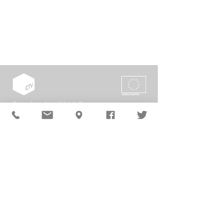
Tes algunha dúbida?
Contacta con nós
Preme
aquí
CTV S.A.
Rúa Tras da Estivada, 9 -11 | 15894 Teo (A Coruña)
Tfno.
+34 981 509 202
| Fax
981 819 017
|
info@ctv.gal
CORREO CORPORATIVO
POLÍTICA Y CALIDAD MEDIOAMBIENTAL