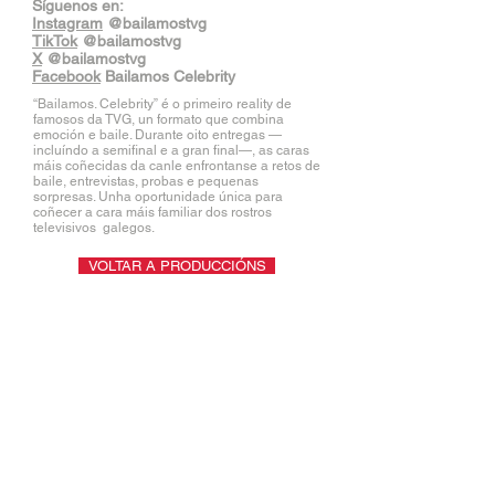
​Síguenos en:
Instagram
@bailamostvg
TikTok
@bailamostvg
X
@bailamostvg
Facebook
Bailamos Celebrity
“Bailamos. Celebrity” é o primeiro reality de
famosos da TVG, un formato que combina
emoción e baile. Durante oito entregas —
incluíndo a semifinal e a gran final—, as caras
máis coñecidas da canle enfrontanse a retos de
baile, entrevistas, probas e pequenas
sorpresas. Unha oportunidade única para
coñecer a cara máis familiar dos rostros
televisivos galegos.
VOLTAR A PRODUCCIÓNS