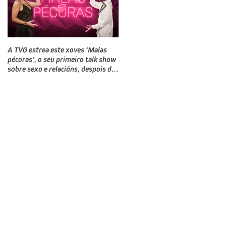
A TVG estrea este xoves ‘Malas
TVG estrea este domingo un novo
pécoras’, o seu primeiro talk show
programa, Bailamos Celebrity, un
sobre sexo e relacións, despois do
talent e reality show de baile
‘Land Rober’
producido por CTV no que
competirán doce rostros galegos
moi coñecidos