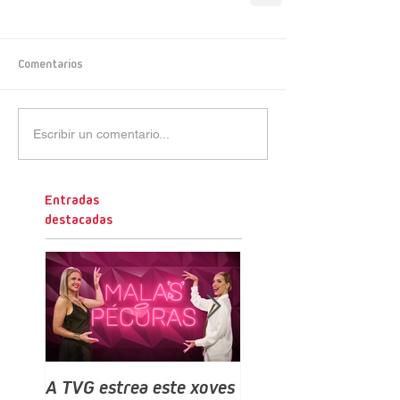
Comentarios
Escribir un comentario...
Entradas
destacadas
A TVG estrea este xoves
TVG estrea este do