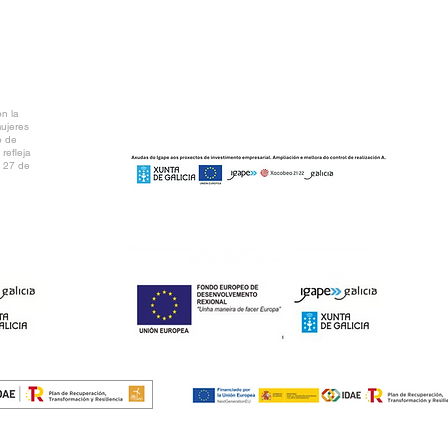
n la
mujeres
o de
refleja
l 27 de