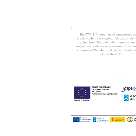
© CTV 2022 all rights reserved
En CTV, S.A. tenemos el compromiso co
igualdad de trato y oportunidades entre 
y hombres. Para ello, afrontamos el ret
mejorar día a día en esta materia, como se 
en nuestro Plan de Igualdad, aprobado e
octubre de 2021.