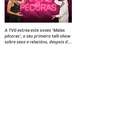
A TVG estrea este xoves ‘Malas
TVG estrea este domingo un novo
pécoras’, o seu primeiro talk show
programa, Bailamos Celebrity, un
sobre sexo e relacións, despois do
talent e reality show de baile
‘Land Rober’
producido por CTV no que
competirán doce rostros galegos
moi coñecidos