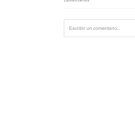
Comentarios
Escribir un comentario...
CTV S.A.
Rúa Tras da Estivada, 9 -11 | 15894 Teo (
Tfno.
+34 981 509 202
| Fax 981 819 017 |
CORREO CORPORATIVO
POLÍTICA Y CALIDAD MEDIOAMBIE
TRABAJA CON NOSOTROS