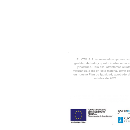
CANAL DE DENUNCIAS
|
DESCARG
AVISO LEGAL
© CTV 2022 all rights reserved
En CTV, S.A. tenemos el compromiso co
igualdad de trato y oportunidades entre 
y hombres. Para ello, afrontamos el ret
mejorar día a día en esta materia, como se 
en nuestro Plan de Igualdad, aprobado e
octubre de 2021.