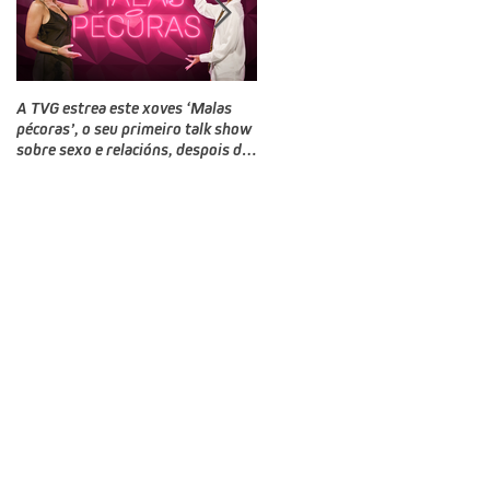
A TVG estrea este xoves ‘Malas
TVG estrea este domingo un novo
pécoras’, o seu primeiro talk show
programa, Bailamos Celebrity, un
sobre sexo e relacións, despois do
talent e reality show de baile
‘Land Rober’
producido por CTV no que
competirán doce rostros galegos
moi coñecidos