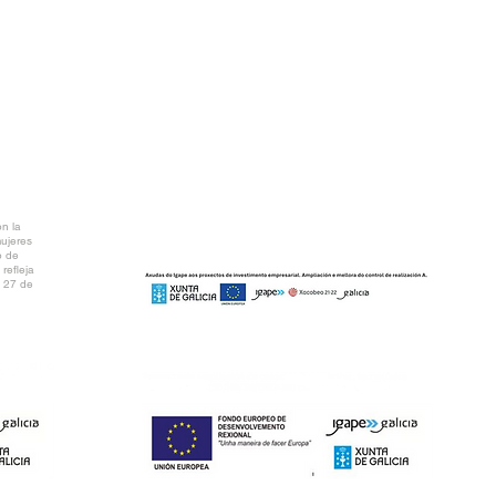
AR PDF
n la
mujeres
o de
refleja
l 27 de