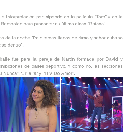
a interpretación participando en la película “Toro” y en la 
a Bamboleo para presentar su último disco “Raíces”. 
dos de la noche. Trajo temas llenos de ritmo y sabor cubano 
se dentro”. 
baile fue para la pareja de Narón formada por David y 
xhibiciones de bailes deportivo. Y como no, las secciones 
u Nunca”, “Jrileira” y  “ITV Do Amor”.