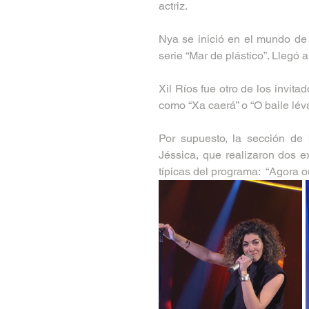
actriz. 
Nya se inició en el mundo de l
serie “Mar de plástico”. Llegó 
Xil Ríos fue otro de los invita
como “Xa caerá” o “O baile léva
Por supuesto, la sección de 
Jéssica, que realizaron dos e
típicas del programa:  “Agora o