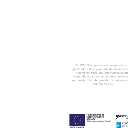
TRABAJA CON NOSOTROS
CANAL DE DENUNCIAS
|
DESCARG
AVISO LEGAL
© CTV 2022 all rights reserved
En CTV, S.A. tenemos el compromiso co
igualdad de trato y oportunidades entre 
y hombres. Para ello, afrontamos el ret
mejorar día a día en esta materia, como se 
en nuestro Plan de Igualdad, aprobado e
octubre de 2021.