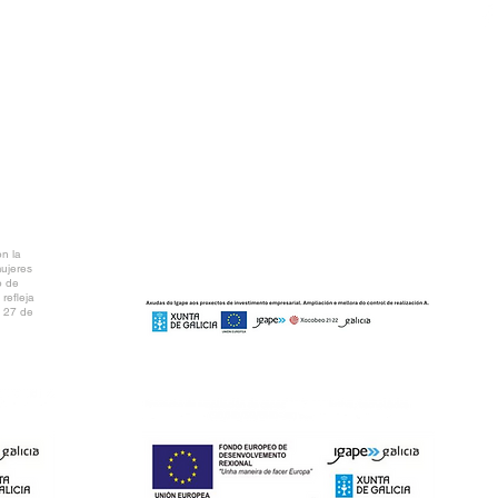
AR PDF
n la
mujeres
o de
refleja
l 27 de