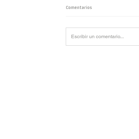
Comentarios
Escribir un comentario...
CTV S.A.
Rúa Tras da Estivada, 9 -11 | 15894 Teo (
Tfno.
+34 981 509 202
| Fax 981 819 017 |
CORREO CORPORATIVO
POLÍTICA Y CALIDAD MEDIOAMBIE