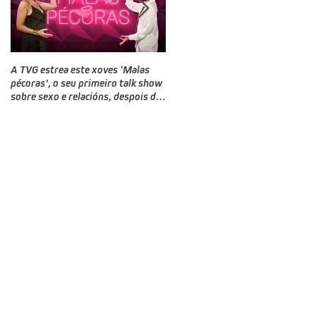
A TVG estrea este xoves ‘Malas
TVG estrea este domingo un novo
pécoras’, o seu primeiro talk show
programa, Bailamos Celebrity, un
sobre sexo e relacións, despois do
talent e reality show de baile
‘Land Rober’
producido por CTV no que
competirán doce rostros galegos
moi coñecidos