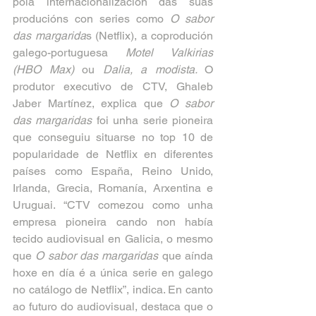
pola internacionalización das súas 
producións con series como 
O
sabor 
das margarida
s (Netflix), a coprodución 
galego-portuguesa 
Motel Valkirias 
(HBO Max) 
ou
 Dalia, a modista. 
O 
produtor executivo de CTV, Ghaleb 
Jaber Martínez, explica que 
O sabor 
das margaridas
 foi unha serie pioneira 
que conseguiu situarse no top 10 de 
popularidade de Netflix en diferentes 
países como España, Reino Unido, 
Irlanda, Grecia, Romanía, Arxentina e 
Uruguai. “CTV comezou como unha 
empresa pioneira cando non había 
tecido audiovisual en Galicia, o mesmo 
que 
O sabor das margaridas
 que aínda 
hoxe en día é a única serie en galego 
no catálogo de Netflix”, indica. En canto 
ao futuro do audiovisual, destaca que o 