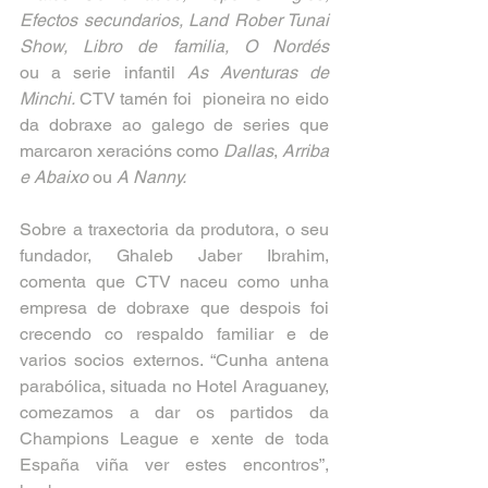
Efectos secundarios, Land Rober Tunai 
Show, Libro de familia,
O Nordés 
ou
a
serie infantil 
As Aventuras de 
Minchi. 
CTV tamén foi  pioneira no eido 
da dobraxe ao galego de series que 
marcaron xeracións como 
Dallas
, 
Arriba 
e Abaixo 
ou 
A Nanny.
Sobre a traxectoria da produtora, o seu 
fundador, Ghaleb Jaber Ibrahim, 
comenta que CTV naceu como unha 
empresa de dobraxe que despois foi 
crecendo co respaldo familiar e de 
varios socios externos. “Cunha antena 
parabólica, situada no Hotel Araguaney, 
comezamos a dar os partidos da 
Champions League e xente de toda 
España viña ver estes encontros”, 