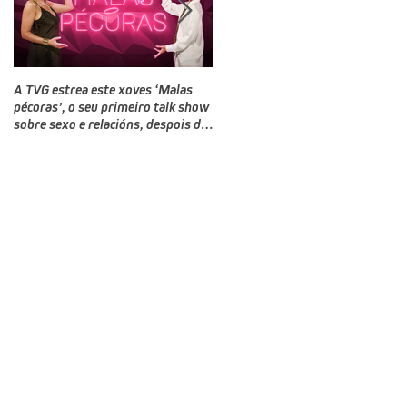
A TVG estrea este xoves ‘Malas
TVG estrea este domingo un novo
pécoras’, o seu primeiro talk show
programa, Bailamos Celebrity, un
sobre sexo e relacións, despois do
talent e reality show de baile
‘Land Rober’
producido por CTV no que
competirán doce rostros galegos
moi coñecidos