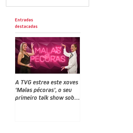
Entradas
destacadas
A TVG estrea este xoves
TVG estrea este do
‘Malas pécoras’, o seu
un novo programa,
primeiro talk show sobre
Bailamos Celebrity,
sexo e relacións, despois
talent e reality sho
do ‘Land Rober’
baile producido por
no que competirán 
rostros galegos moi