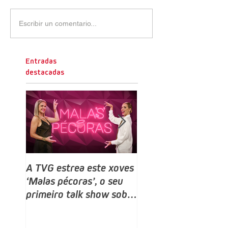
Escribir un comentario...
Entradas
destacadas
A TVG estrea este xoves
TVG estrea este do
‘Malas pécoras’, o seu
un novo programa,
primeiro talk show sobre
Bailamos Celebrity,
sexo e relacións, despois
talent e reality sho
do ‘Land Rober’
baile producido por