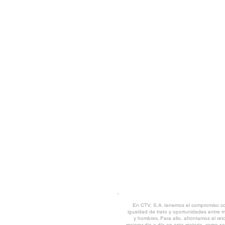
CTV S.A.
Rúa Tras da Estivada, 9 -11 | 15894 Teo (
Tfno.
+34 981 509 202
| Fax 981 819 017 |
CORREO CORPORATIVO
POLÍTICA Y CALIDAD MEDIOAMBIE
TRABAJA CON NOSOTROS
CANAL DE DENUNCIAS
|
DESCARG
AVISO LEGAL
© CTV 2022 all rights reserved
En CTV, S.A. tenemos el compromiso co
igualdad de trato y oportunidades entre 
y hombres. Para ello, afrontamos el ret
mejorar día a día en esta materia, como se 