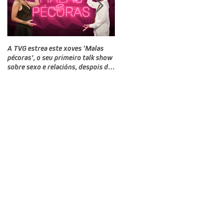
A TVG estrea este xoves ‘Malas
TVG estrea este domingo un novo
pécoras’, o seu primeiro talk show
programa, Bailamos Celebrity, un
sobre sexo e relacións, despois do
talent e reality show de baile
‘Land Rober’
producido por CTV no que
competirán doce rostros galegos
moi coñecidos