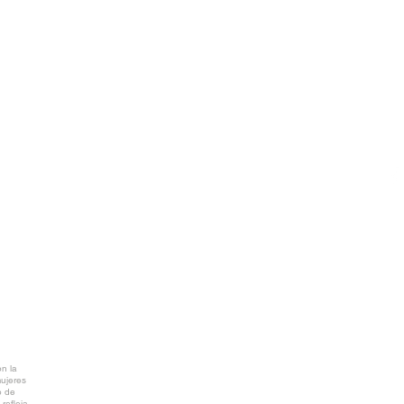
T
A Coruña)
info@ctv.gal
C
P
NTAL
AR PDF
n la
mujeres
o de
refleja