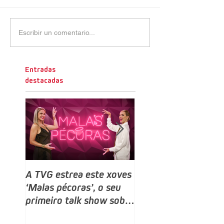
Escribir un comentario...
Entradas
destacadas
A TVG estrea este xoves
TVG estrea este do
‘Malas pécoras’, o seu
un novo programa,
primeiro talk show sobre
Bailamos Celebrity,
sexo e relacións, despois
talent e reality sho