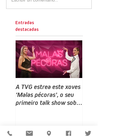
Entradas
destacadas
A TVG estrea este xoves
TVG estrea este do
‘Malas pécoras’, o seu
un novo programa,
primeiro talk show sobre
Bailamos Celebrity,
sexo e relacións, despois
talent e reality sho
do ‘Land Rober’
baile producido por
no que competirán 
rostros galegos moi